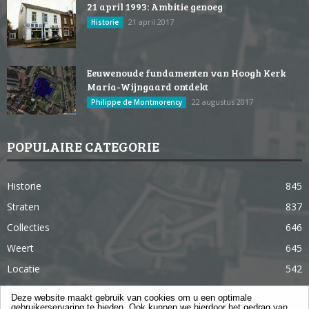
21 april 1993: Ambitie genoeg
21 april 2017
Historie
Eeuwenoude fundamenten van Hoogh Kerk
Maria-Wijngaard ontdekt
22 augustus 2017
Philippe de Montmorency
POPULAIRE CATEGORIE
Historie
845
Straten
837
Collecties
646
Weert
645
Locatie
542
Weert in 365 dagen
363
Deze website maakt gebruik van cookies om u een optimale
gebruikerservaring te bieden. Ook kunnen we hierdoor het gedrag van