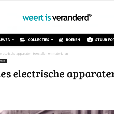
OUWEN
COLLECTIES
BOEKEN
STUUR FO
Weert
lectrische apparaten, toestellen en materialen
strie
es electrische apparaten
is
Veranderd