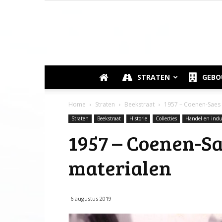
STRATEN
GEB
Home
Straten
Beekstraat
1957 – Coenen-Saes e
Straten
Beekstraat
Historie
Collecties
Handel en indu
1957 – Coenen-Sa
materialen
6 augustus 2019