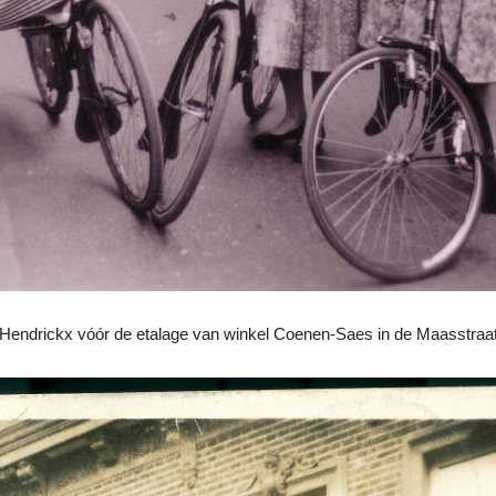
e Hendrickx vóór de etalage van winkel Coenen-Saes in de Maasstraa