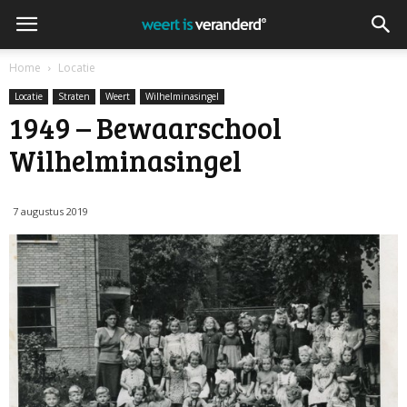
Home
Locatie
Locatie
Straten
Weert
Wilhelminasingel
1949 – Bewaarschool
Wilhelminasingel
7 augustus 2019