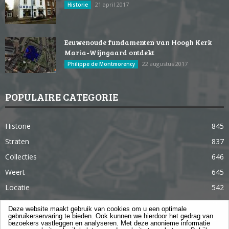
21 april 2017
Historie
Eeuwenoude fundamenten van Hoogh Kerk
Maria-Wijngaard ontdekt
22 augustus 2017
Philippe de Montmorency
POPULAIRE CATEGORIE
Historie
845
Straten
837
Collecties
646
Weert
645
Locatie
542
Weert in 365 dagen
363
Deze website maakt gebruik van cookies om u een optimale
gebruikerservaring te bieden. Ook kunnen we hierdoor het gedrag van
Gebouwen
285
bezoekers vastleggen en analyseren. Met deze anonieme informatie