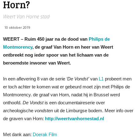
Horn?
Weert Van Horne stad
10 oktober 2019
WEERT – Ruim 450 jaar na de dood van
Philips de
Montmorency
, de graaf Van Horn en heer van Weert
ontbreekt nog ieder spoor van het lichaam van de
beroemdste inwoner van Weert.
In een aflevering 8 van de serie
‘De Vondst’
van
L1
probeert men
er toch achter te komen wat er gebeurd moet zijn met Philips de
Montmorency. de graaf van Horn, nadat hij in Brussel werd
onthoofd.
De Vondst
is een documentaireserie over
archeologische
vondsten
uit de Limburgse bodem. Meer info over
de graven van Horn:
http://weertvanhornestad.nl
Met dank aan:
Doerak Film