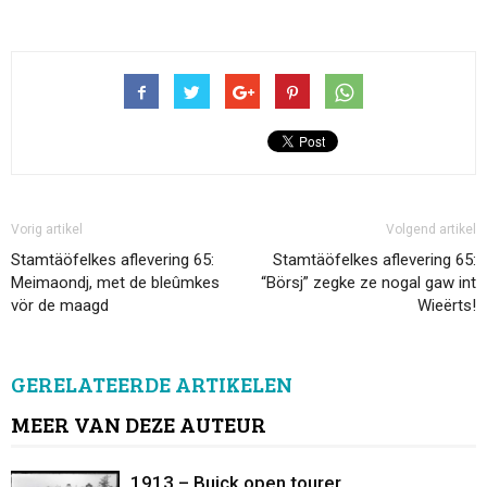
Vorig artikel
Volgend artikel
Stamtäöfelkes aflevering 65:
Stamtäöfelkes aflevering 65:
Meimaondj, met de bleûmkes
“Börsj” zegke ze nogal gaw int
vör de maagd
Wieërts!
GERELATEERDE ARTIKELEN
MEER VAN DEZE AUTEUR
1913 – Buick open tourer