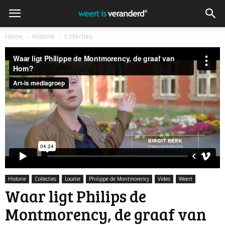
Home
Historie
Collecties
Historie
Collecties
Locatie
Philippe de Montmorency
Video
Weert
Waar ligt Philips de
Montmorency, de graaf van