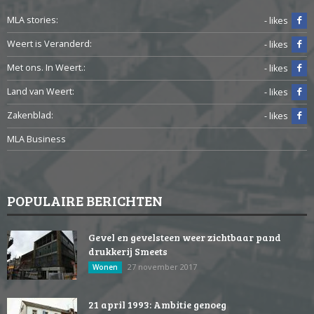
MLA stories:
- likes
Weert is Veranderd:
- likes
Met ons. In Weert.:
- likes
Land van Weert:
- likes
Zakenblad:
- likes
MLA Business
POPULAIRE BERICHTEN
Gevel en gevelsteen weer zichtbaar pand
drukkerij Smeets
27 november 2017
Wonen
21 april 1993: Ambitie genoeg