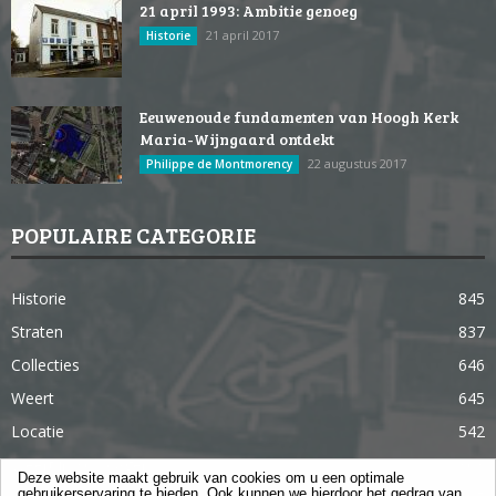
21 april 1993: Ambitie genoeg
21 april 2017
Historie
Eeuwenoude fundamenten van Hoogh Kerk
Maria-Wijngaard ontdekt
22 augustus 2017
Philippe de Montmorency
POPULAIRE CATEGORIE
Historie
845
Straten
837
Collecties
646
Weert
645
Locatie
542
Weert in 365 dagen
363
Deze website maakt gebruik van cookies om u een optimale
gebruikerservaring te bieden. Ook kunnen we hierdoor het gedrag van