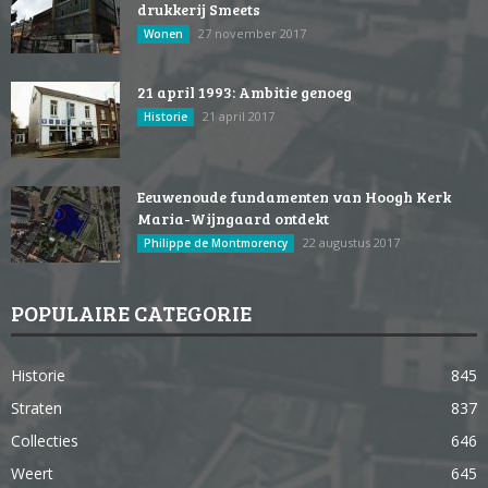
drukkerij Smeets
27 november 2017
Wonen
21 april 1993: Ambitie genoeg
21 april 2017
Historie
Eeuwenoude fundamenten van Hoogh Kerk
Maria-Wijngaard ontdekt
22 augustus 2017
Philippe de Montmorency
POPULAIRE CATEGORIE
Historie
845
Straten
837
Collecties
646
Weert
645