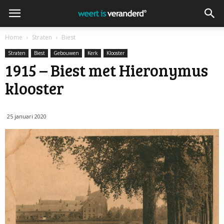
Home
Straten
Biest
Straten
Biest
Gebouwen
Kerk
Klooster
1915 – Biest met Hieronymus
klooster
25 januari 2020