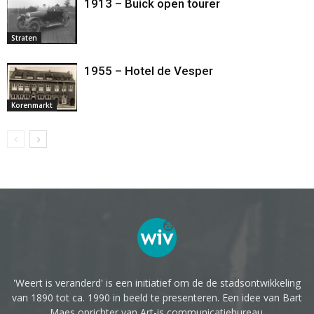
1913 – Buick open tourer
Straten
1955 – Hotel de Vesper
Korenmarkt
'Weert is veranderd' is een initiatief om de de stadsontwikkeling
van 1890 tot ca. 1990 in beeld te presenteren. Een idee van Bart
Maes oprichter van Art-is communicatiebureau.