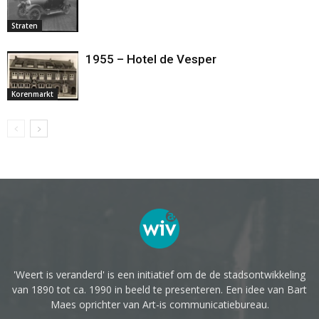
Straten
1955 – Hotel de Vesper
Korenmarkt
'Weert is veranderd' is een initiatief om de de stadsontwikkeling
van 1890 tot ca. 1990 in beeld te presenteren. Een idee van Bart
Maes oprichter van Art-is communicatiebureau.