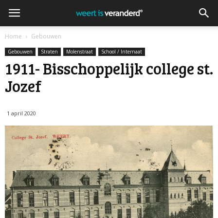
Home
Gebouwen
Gebouwen
Straten
Molenstraat
School / Internaat
1911- Bisschoppelijk college st.
Jozef
1 april 2020