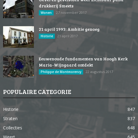
drukkerij Smeets
27 november 2017
Wonen
21 april 1993: Ambitie genoeg
21 april 2017
Historie
Eeuwenoude fundamenten van Hoogh Kerk
Maria-Wijngaard ontdekt
22 augustus 2017
Philippe de Montmorency
POPULAIRE CATEGORIE
Historie
847
Straten
837
Collecties
648
Weert
645