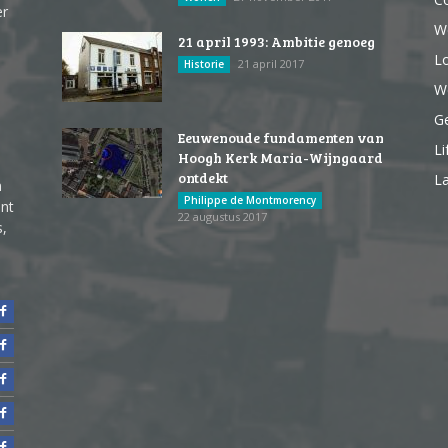
er
W
21 april 1993: Ambitie genoeg
Lo
21 april 2017
Historie
We
G
Eeuwenoude fundamenten van
Li
Hoogh Kerk Maria-Wijngaard
ontdekt
La
n
Philippe de Montmorency
ent
22 augustus 2017
s,