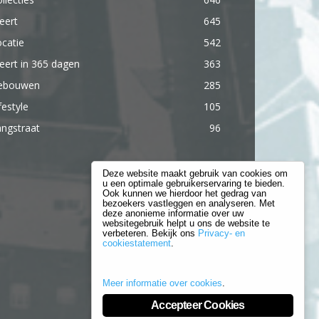
eert
645
catie
542
ert in 365 dagen
363
ebouwen
285
festyle
105
ngstraat
96
Deze website maakt gebruik van cookies om
u een optimale gebruikerservaring te bieden.
Ook kunnen we hierdoor het gedrag van
bezoekers vastleggen en analyseren. Met
deze anonieme informatie over uw
websitegebruik helpt u ons de website te
verbeteren. Bekijk ons
Privacy- en
cookiestatement
.
Meer informatie over cookies
.
Accepteer Cookies