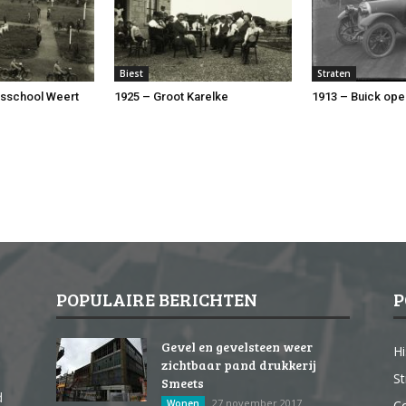
Biest
Straten
rsschool Weert
1925 – Groot Karelke
1913 – Buick ope
POPULAIRE BERICHTEN
P
Gevel en gevelsteen weer
Hi
zichtbaar pand drukkerij
St
Smeets
d
27 november 2017
Wonen
Co