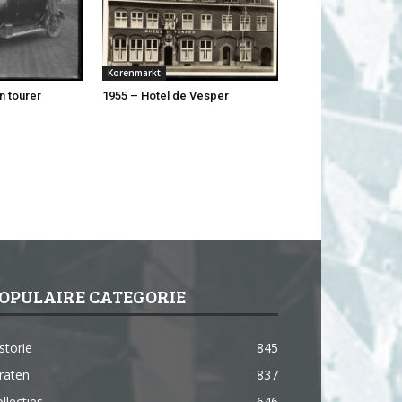
Korenmarkt
n tourer
1955 – Hotel de Vesper
OPULAIRE CATEGORIE
storie
845
raten
837
llecties
646