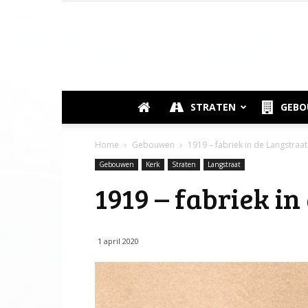
STRATEN
GEB
Home
Gebouwen
1919 – fabriek in de Langstraat
Gebouwen
Kerk
Straten
Langstraat
1919 – fabriek i
1 april 2020