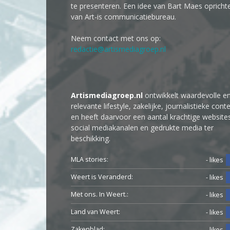
te presenteren. Een idee van Bart Maes opricht
van Art-is communicatiebureau.
Neem contact met ons op:
redactie@artismediagroep.nl
Artismediagroep.nl
ontwikkelt waardevolle e
relevante lifestyle, zakelijke, journalistieke cont
en heeft daarvoor een aantal krachtige website
social mediakanalen en gedrukte media ter
beschikking.
MLA stories:
- likes
Weert is Veranderd:
- likes
Met ons. In Weert.:
- likes
Land van Weert:
- likes
Zakenblad:
- likes