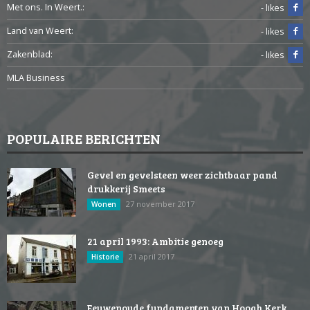
Met ons. In Weert.:
- likes
Land van Weert:
- likes
Zakenblad:
- likes
MLA Business
POPULAIRE BERICHTEN
Gevel en gevelsteen weer zichtbaar pand
drukkerij Smeets
27 november 2017
Wonen
21 april 1993: Ambitie genoeg
21 april 2017
Historie
Eeuwenoude fundamenten van Hoogh Kerk