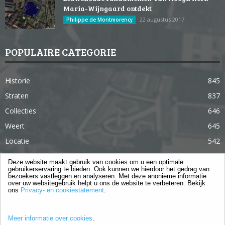
Maria-Wijngaard ontdekt
22 augustus 2017
Philippe de Montmorency
POPULAIRE CATEGORIE
Historie
845
Straten
837
Collecties
646
Weert
645
Locatie
542
Weert in 365 dagen
363
Deze website maakt gebruik van cookies om u een optimale
gebruikerservaring te bieden. Ook kunnen we hierdoor het gedrag van
Gebouwen
285
bezoekers vastleggen en analyseren. Met deze anonieme informatie
over uw websitegebruik helpt u ons de website te verbeteren. Bekijk
Lifestyle
105
ons
Privacy- en cookiestatement
.
Langstraat
96
Meer informatie over cookies
.