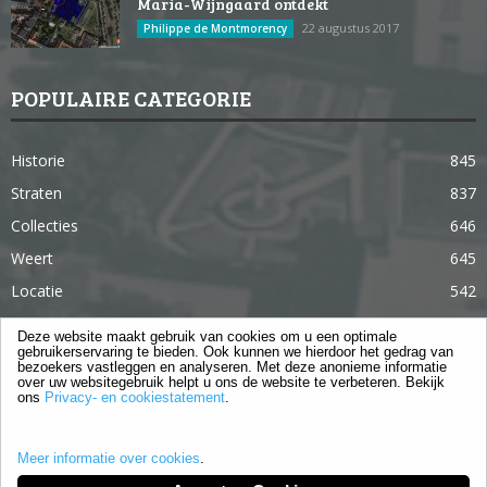
Maria-Wijngaard ontdekt
22 augustus 2017
Philippe de Montmorency
POPULAIRE CATEGORIE
Historie
845
Straten
837
Collecties
646
Weert
645
Locatie
542
Weert in 365 dagen
363
Deze website maakt gebruik van cookies om u een optimale
gebruikerservaring te bieden. Ook kunnen we hierdoor het gedrag van
Gebouwen
285
bezoekers vastleggen en analyseren. Met deze anonieme informatie
over uw websitegebruik helpt u ons de website te verbeteren. Bekijk
Lifestyle
105
ons
Privacy- en cookiestatement
.
Langstraat
96
Meer informatie over cookies
.