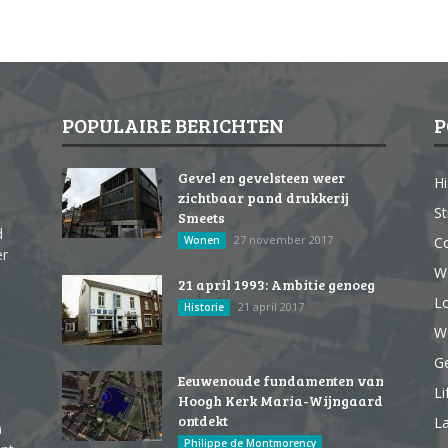
POPULAIRE BERICHTEN
P
Gevel en gevelsteen weer
Hi
zichtbaar pand drukkerij
St
Smeets
d
27 november 2017
Wonen
Co
er
W
21 april 1993: Ambitie genoeg
Lo
21 april 2017
Historie
We
G
Eeuwenoude fundamenten van
Li
Hoogh Kerk Maria-Wijngaard
ontdekt
La
n
Philippe de Montmorency