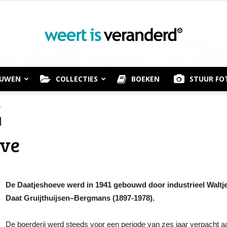
OUWEN
COLLECTIES
BOEKEN
STUUR FO
Weert
e
eve
is
De Daatjeshoeve werd in 1941 gebouwd door industrieel Waltje 
Daat Gruijthuijsen–Bergmans (1897-1978).
Veranderd
De boerderij werd steeds voor een periode van zes jaar verpacht a