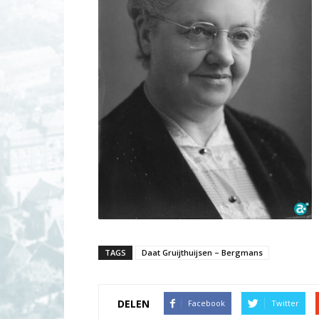
TAGS
Daat Gruijthuijsen – Bergmans
DELEN
Facebook
Twitter