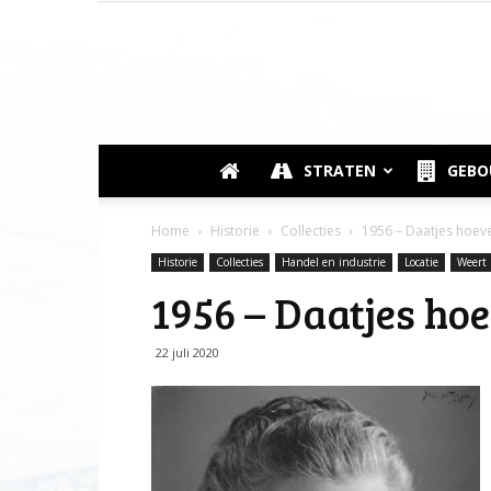
STRATEN
GEB
Home
Historie
Collecties
1956 – Daatjes hoev
Historie
Collecties
Handel en industrie
Locatie
Weert
1956 – Daatjes ho
22 juli 2020