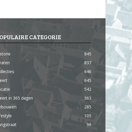
OPULAIRE CATEGORIE
storie
845
raten
837
llecties
646
eert
645
catie
542
ert in 365 dagen
363
ebouwen
285
festyle
105
ngstraat
96