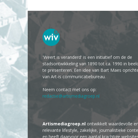
'Weert is veranderd' is een initiatief om de de
stadsontwikkeling van 1890 tot ca. 1990 in beel
te presenteren. Een idee van Bart Maes opricht
van Art-is communicatiebureau.
Neem contact met ons op:
redactie@artismediagroep.nl
Artismediagroep.nl
ontwikkelt waardevolle e
relevante lifestyle, zakelijke, journalistieke cont
en heeft daarvoor een aantal krachtige website