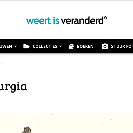
OUWEN
COLLECTIES
BOEKEN
STUUR FO
Weert
ia
urgia
is
Veranderd