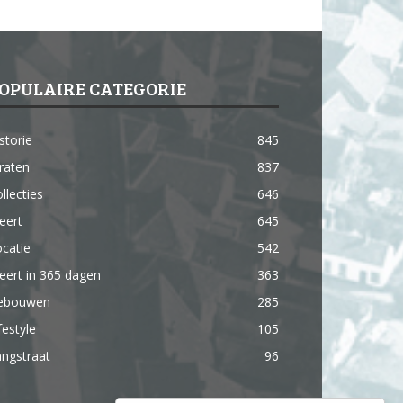
OPULAIRE CATEGORIE
storie
845
raten
837
llecties
646
eert
645
catie
542
ert in 365 dagen
363
ebouwen
285
festyle
105
ngstraat
96