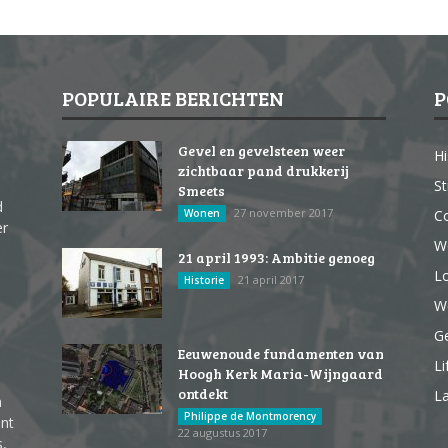
POPULAIRE BERICHTEN
P
Gevel en gevelsteen weer
Hi
zichtbaar pand drukkerij
St
Smeets
d
27 november 2017
Wonen
Co
er
W
21 april 1993: Ambitie genoeg
Lo
21 april 2017
Historie
We
G
Eeuwenoude fundamenten van
Li
Hoogh Kerk Maria-Wijngaard
ontdekt
La
n
Philippe de Montmorency
ent
22 augustus 2017
s,