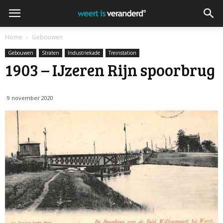
Home
Gebouwen
Gebouwen
Straten
Industriekade
Treinstation
1903 – IJzeren Rijn spoorbrug
9 november 2020