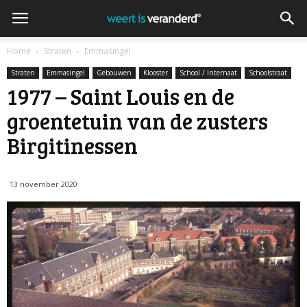
Home
Straten
Emmasingel
Straten
Emmasingel
Gebouwen
Klooster
School / Internaat
Schoolstraat
1977 – Saint Louis en de
groentetuin van de zusters
Birgitinessen
13 november 2020