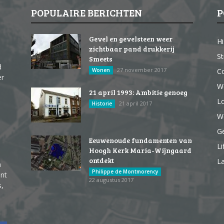
POPULAIRE BERICHTEN
P
Gevel en gevelsteen weer
Hi
zichtbaar pand drukkerij
St
Smeets
d
27 november 2017
Wonen
Co
er
W
21 april 1993: Ambitie genoeg
Lo
21 april 2017
Historie
We
G
Eeuwenoude fundamenten van
Li
Hoogh Kerk Maria-Wijngaard
ontdekt
La
n
Philippe de Montmorency
ent
22 augustus 2017
s,