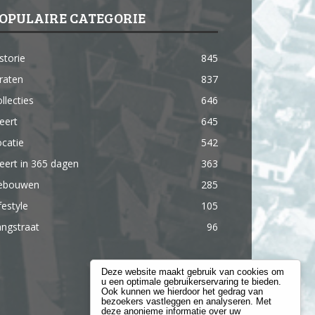
OPULAIRE CATEGORIE
storie
845
raten
837
llecties
646
eert
645
catie
542
ert in 365 dagen
363
ebouwen
285
festyle
105
ngstraat
96
Deze website maakt gebruik van cookies om
u een optimale gebruikerservaring te bieden.
Ook kunnen we hierdoor het gedrag van
bezoekers vastleggen en analyseren. Met
deze anonieme informatie over uw