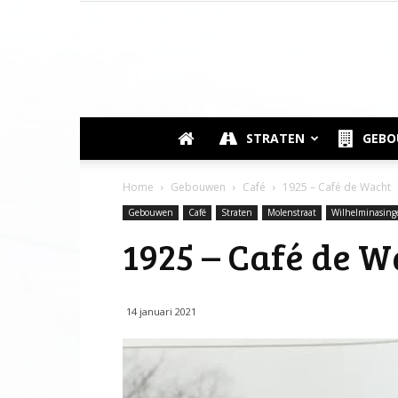
STRATEN
GEB
Home
Gebouwen
Café
1925 – Café de Wacht
Gebouwen
Café
Straten
Molenstraat
Wilhelminasing
1925 – Café de W
14 januari 2021