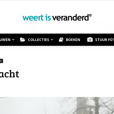
OUWEN
COLLECTIES
BOEKEN
STUUR FO
Weert
el
acht
is
Veranderd