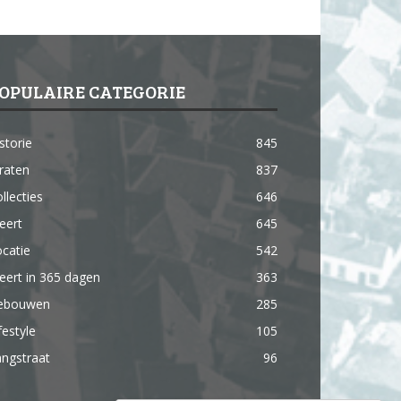
OPULAIRE CATEGORIE
storie
845
raten
837
llecties
646
eert
645
catie
542
ert in 365 dagen
363
ebouwen
285
festyle
105
ngstraat
96