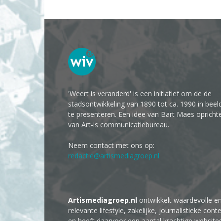
'Weert is veranderd' is een initiatief om de de
stadsontwikkeling van 1890 tot ca. 1990 in beel
te presenteren. Een idee van Bart Maes opricht
van Art-is communicatiebureau.
Neem contact met ons op:
redactie@artismediagroep.nl
Artismediagroep.nl
ontwikkelt waardevolle e
relevante lifestyle, zakelijke, journalistieke cont
en heeft daarvoor een aantal krachtige website