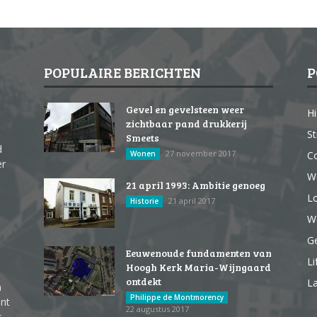
POPULAIRE BERICHTEN
P
Gevel en gevelsteen weer
Hi
zichtbaar pand drukkerij
St
Smeets
d
27 november 2017
Wonen
Co
er
W
21 april 1993: Ambitie genoeg
Lo
21 april 2017
Historie
We
G
Eeuwenoude fundamenten van
Li
Hoogh Kerk Maria-Wijngaard
ontdekt
La
n
Philippe de Montmorency
ent
22 augustus 2017
s,