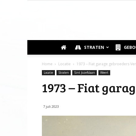
STRATEN
GEB
Home
Locatie
1973 – Fiat garage gebroeders Ve
Locatie
Straten
Sint Jozefslaan
Weert
1973 – Fiat gara
7 juli 2023