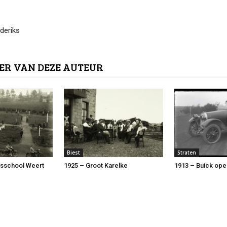
deriks
ER VAN DEZE AUTEUR
Biest
Straten
rsschool Weert
1925 – Groot Karelke
1913 – Buick ope