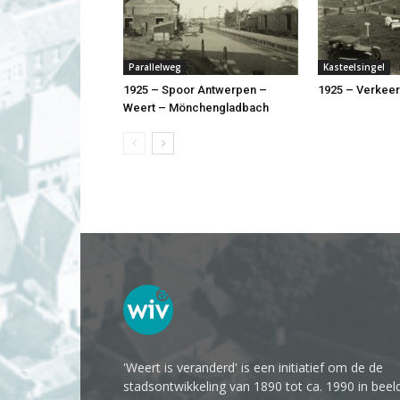
Parallelweg
Kasteelsingel
1925 – Spoor Antwerpen –
1925 – Verkee
Weert – Mönchengladbach
'Weert is veranderd' is een initiatief om de de
stadsontwikkeling van 1890 tot ca. 1990 in beel