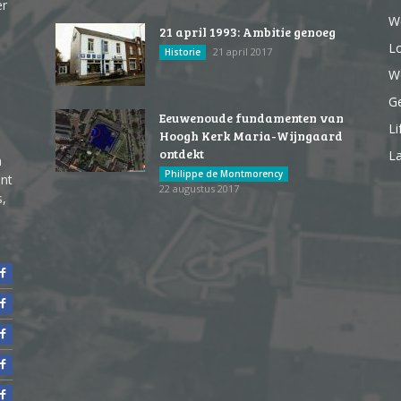
er
W
21 april 1993: Ambitie genoeg
Lo
21 april 2017
Historie
We
G
Eeuwenoude fundamenten van
Li
Hoogh Kerk Maria-Wijngaard
ontdekt
La
n
Philippe de Montmorency
ent
22 augustus 2017
s,