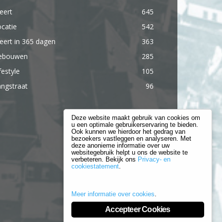
eert
645
catie
542
ert in 365 dagen
363
ebouwen
285
festyle
105
ngstraat
96
Deze website maakt gebruik van cookies om
u een optimale gebruikerservaring te bieden.
Ook kunnen we hierdoor het gedrag van
bezoekers vastleggen en analyseren. Met
deze anonieme informatie over uw
websitegebruik helpt u ons de website te
verbeteren. Bekijk ons
Privacy- en
cookiestatement
.
Meer informatie over cookies
.
Accepteer Cookies