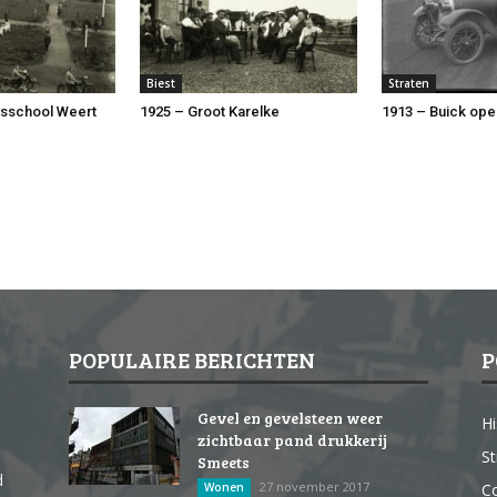
Biest
Straten
rsschool Weert
1925 – Groot Karelke
1913 – Buick ope
POPULAIRE BERICHTEN
P
Gevel en gevelsteen weer
Hi
zichtbaar pand drukkerij
St
Smeets
d
27 november 2017
Wonen
Co