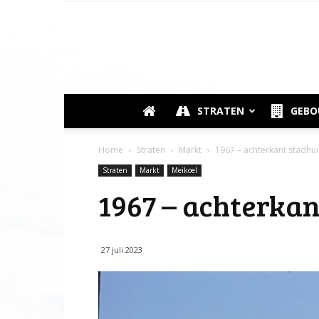
STRATEN
GEB
Home
Straten
Markt
1967 – achterkant stadhui
Straten
Markt
Meikoel
1967 – achterkan
27 juli 2023