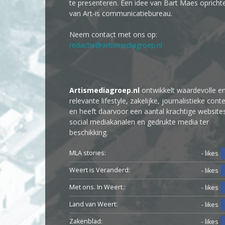
te presenteren. Een idee van Bart Maes opricht
van Art-is communicatiebureau.
Neem contact met ons op:
redactie@artismediagroep.nl
Artismediagroep.nl
ontwikkelt waardevolle e
relevante lifestyle, zakelijke, journalistieke cont
en heeft daarvoor een aantal krachtige website
social mediakanalen en gedrukte media ter
beschikking.
MLA stories:
- likes
Weert is Veranderd:
- likes
Met ons. In Weert.:
- likes
Land van Weert:
- likes
Zakenblad:
- likes