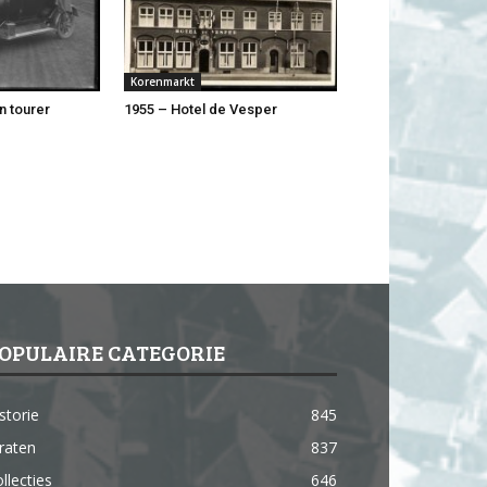
Korenmarkt
n tourer
1955 – Hotel de Vesper
OPULAIRE CATEGORIE
storie
845
raten
837
llecties
646