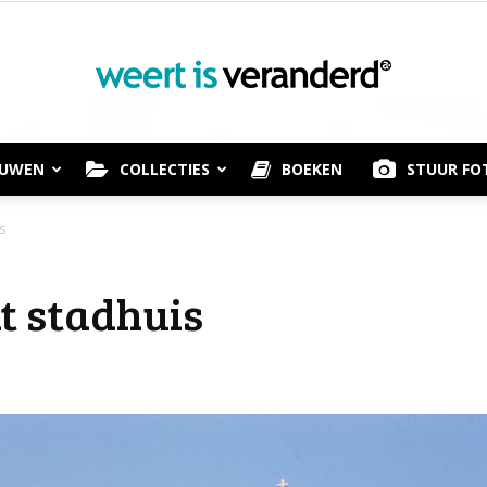
OUWEN
COLLECTIES
BOEKEN
STUUR FO
Weert
s
t stadhuis
is
Veranderd