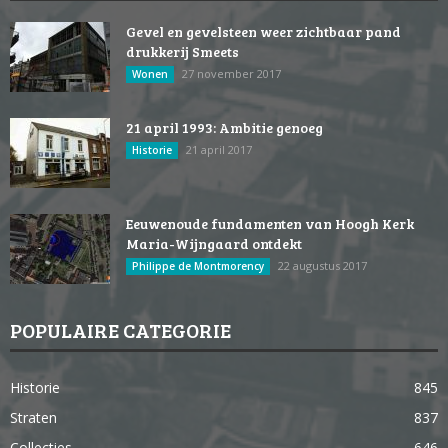
Gevel en gevelsteen weer zichtbaar pand
drukkerij Smeets
27 november 2017
Wonen
21 april 1993: Ambitie genoeg
21 april 2017
Historie
Eeuwenoude fundamenten van Hoogh Kerk
Maria-Wijngaard ontdekt
22 augustus 2017
Philippe de Montmorency
POPULAIRE CATEGORIE
Historie
845
Straten
837
Collecties
646