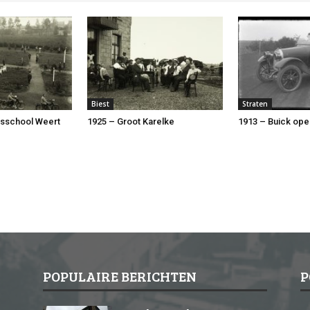
Biest
Straten
rsschool Weert
1925 – Groot Karelke
1913 – Buick ope
POPULAIRE BERICHTEN
P