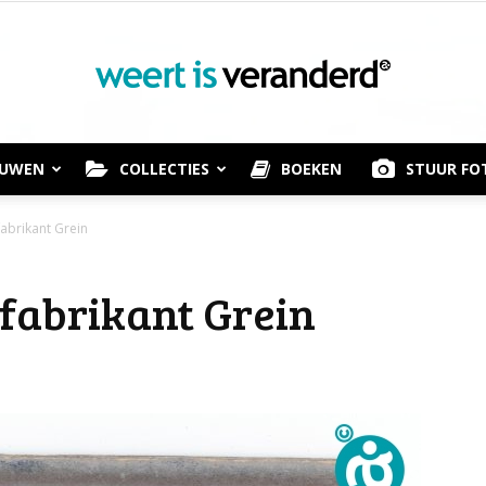
OUWEN
COLLECTIES
BOEKEN
STUUR FO
Weert
abrikant Grein
nfabrikant Grein
is
Veranderd