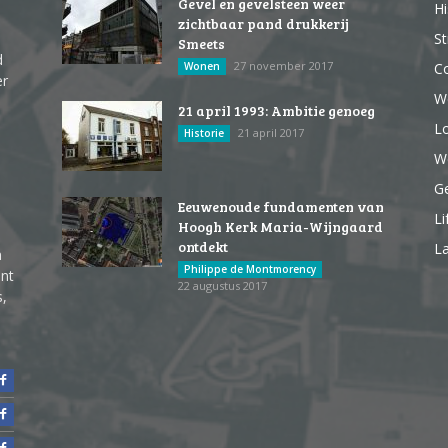
Gevel en gevelsteen weer
Hi
zichtbaar pand drukkerij
St
Smeets
d
27 november 2017
Wonen
Co
er
W
21 april 1993: Ambitie genoeg
Lo
21 april 2017
Historie
We
G
Eeuwenoude fundamenten van
Li
Hoogh Kerk Maria-Wijngaard
ontdekt
La
n
Philippe de Montmorency
ent
22 augustus 2017
s,