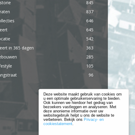
storie
845
raten
837
llecties
646
eert
645
catie
542
ert in 365 dagen
363
ebouwen
285
festyle
105
ngstraat
96
Deze website maakt gebruik van cookies om
u een optimale gebruikerservaring te bieden.
Ook kunnen we hierdoor het gedrag van
bezoekers vastleggen en analyseren. Met
deze anonieme informatie over uw
websitegebruik helpt u ons de website te
verbeteren. Bekijk ons
Privacy- en
cookiestatement
.