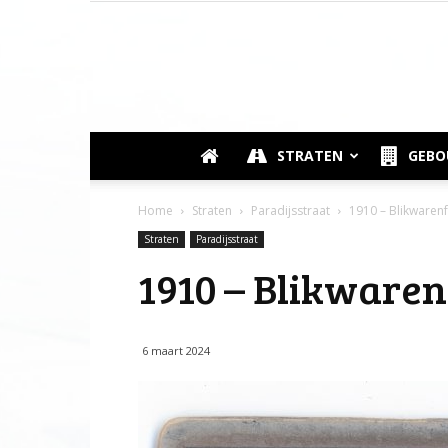
STRATEN
GEB
Home
Straten
Paradijsstraat
1910 – Blikwarenf
Straten
Paradijsstraat
1910 – Blikware
6 maart 2024