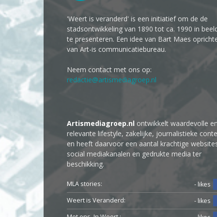
'Weert is veranderd' is een initiatief om de de
stadsontwikkeling van 1890 tot ca. 1990 in beel
te presenteren. Een idee van Bart Maes opricht
van Art-is communicatiebureau.
Neem contact met ons op:
redactie@artismediagroep.nl
Artismediagroep.nl
ontwikkelt waardevolle e
relevante lifestyle, zakelijke, journalistieke cont
en heeft daarvoor een aantal krachtige website
social mediakanalen en gedrukte media ter
beschikking.
MLA stories:
- likes
Weert is Veranderd:
- likes
Met ons. In Weert.: