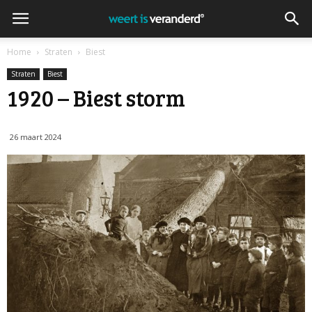
Home
Straten
Biest
Straten
Biest
1920 – Biest storm
26 maart 2024