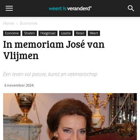
Home
Economie
Economie
Straten
Hoogstraat
Locatie
Retail
Weert
In memoriam José van
Vlijmen
Een leven vol passie, kunst en vakmanschap
6 november 2024