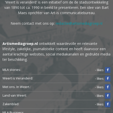
'Weert is veranderd' is een initiatief om de de stadsontwikkeling
van 1890 tot ca. 1990 in beeld te presenteren. Een idee van Bart
Maes oprichter van Art-is communicatiebureau.
Neem contact met ons op:
redactie@artismediagroep.nl
Artismediagroep.nl
ontwikkelt waardevolle en relevante
lifestyle, zakelijke, journalistieke content en heeft daarvoor een
aantal krachtige websites, social mediakanalen en gedrukte media
ter beschikking.
MLA stories:
- likes
Weert is Veranderd:
- likes
Met ons. In Weert.:
- likes
Land van Weert:
- likes
Zakenblad:
- likes
MLA Business