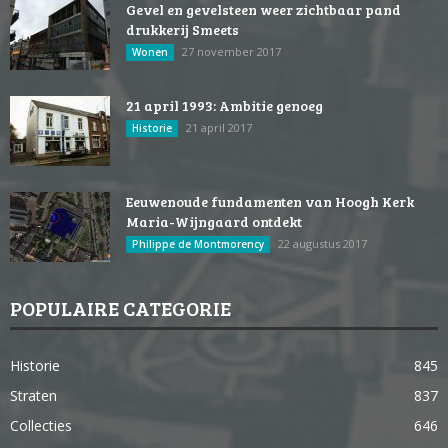
Gevel en gevelsteen weer zichtbaar pand
drukkerij Smeets
27 november 2017
Wonen
21 april 1993: Ambitie genoeg
21 april 2017
Historie
Eeuwenoude fundamenten van Hoogh Kerk
Maria-Wijngaard ontdekt
22 augustus 2017
Philippe de Montmorency
POPULAIRE CATEGORIE
Historie
845
Straten
837
Collecties
646