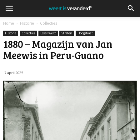
Home
Historie
Collecties
Historie
Collecties
Esser-Werz
Straten
Hoogstraat
1880 – Magazijn van Jan
Meewis in Peru-Guano
7 april 2025