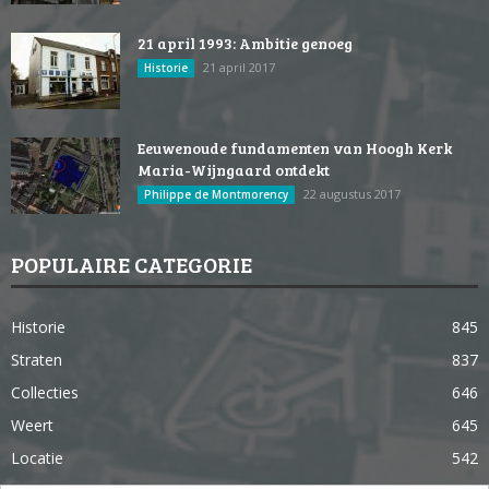
21 april 1993: Ambitie genoeg
21 april 2017
Historie
Eeuwenoude fundamenten van Hoogh Kerk
Maria-Wijngaard ontdekt
22 augustus 2017
Philippe de Montmorency
POPULAIRE CATEGORIE
Historie
845
Straten
837
Collecties
646
Weert
645
Locatie
542