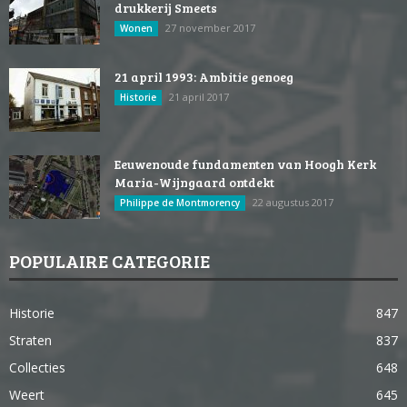
drukkerij Smeets
27 november 2017
Wonen
21 april 1993: Ambitie genoeg
21 april 2017
Historie
Eeuwenoude fundamenten van Hoogh Kerk
Maria-Wijngaard ontdekt
22 augustus 2017
Philippe de Montmorency
POPULAIRE CATEGORIE
Historie
847
Straten
837
Collecties
648
Weert
645