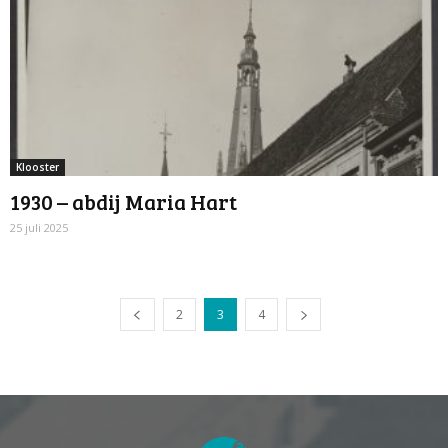
Klooster
1930 – abdij Maria Hart
25 juli 2025
2
3
4