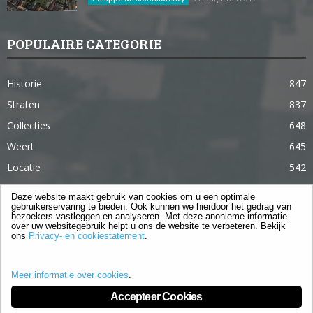
POPULAIRE CATEGORIE
Historie
847
Straten
837
Collecties
648
Weert
645
Locatie
542
Weert in 365 dagen
363
Deze website maakt gebruik van cookies om u een optimale
gebruikerservaring te bieden. Ook kunnen we hierdoor het gedrag van
Gebouwen
285
bezoekers vastleggen en analyseren. Met deze anonieme informatie
over uw websitegebruik helpt u ons de website te verbeteren. Bekijk
Lifestyle
105
ons
Privacy- en cookiestatement
.
Langstraat
96
Meer informatie over cookies
.
Accepteer Cookies