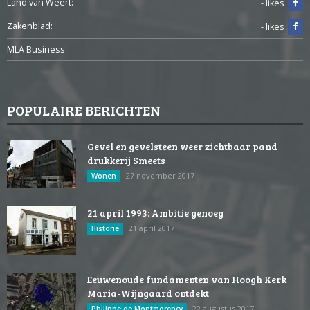
Land van Weert:
- likes
Zakenblad:
- likes
MLA Business
POPULAIRE BERICHTEN
Gevel en gevelsteen weer zichtbaar pand
drukkerij Smeets
27 november 2017
Wonen
21 april 1993: Ambitie genoeg
21 april 2017
Historie
Eeuwenoude fundamenten van Hoogh Kerk
Maria-Wijngaard ontdekt
22 augustus 2017
Philippe de Montmorency