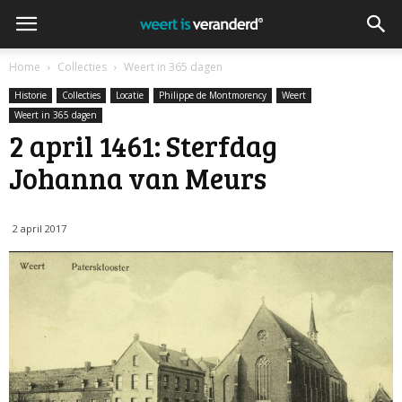
Home
Collecties
Weert in 365 dagen
Historie
Collecties
Locatie
Philippe de Montmorency
Weert
Weert in 365 dagen
2 april 1461: Sterfdag
Johanna van Meurs
2 april 2017