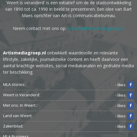
'Weert is veranderd' is een initiatief om de de stadsontwikkeling
van 1890 tot ca. 1990 in beeld te presenteren. Een idee van Bart
Maes oprichter van Art-is communicatiebureau.
Neem contact met ons op:
redactie@artismediagroep.nl
Artismediagroep.nl
ontwikkelt waardevolle en relevante
lifestyle, zakelijke, journalistieke content en heeft daarvoor een
aantal krachtige websites, social mediakanalen en gedrukte media
ter beschikking.
MLA stories:
- likes
Weert is Veranderd:
- likes
Met ons. In Weert.:
- likes
Land van Weert:
- likes
Zakenblad:
- likes
MLA Business