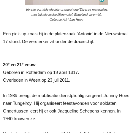
‘trixette portable electric gramophone’ Diverse materialen,
met imitatie krokodillenmotief, Engeland, jaren 40.
Collectie Adri-Jan Hoes
Een pick-up zoals hij in de platenzaak ‘Antonio’ in de Nieuwstraat
17 stond. De versterker zit onder de draaischijf.
e
e
20
en 21
eeuw
Geboren in Rotterdam op 19 april 1917.
Overleden in Weert op 23 juli 2011.
In 1939 brengt de mobilisatie dienstplichtig sergeant Johnny Hoes
naar Tungelroy. Hij organiseert feestavonden voor soldaten.
Ondertussen leert hij er ook Jacqueline Schepens kennen. In
1940 trouwen ze.