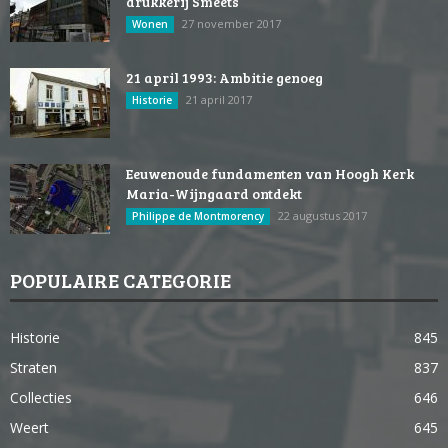
drukkerij Smeets
27 november 2017
Wonen
21 april 1993: Ambitie genoeg
21 april 2017
Historie
Eeuwenoude fundamenten van Hoogh Kerk
Maria-Wijngaard ontdekt
22 augustus 2017
Philippe de Montmorency
POPULAIRE CATEGORIE
Historie
845
Straten
837
Collecties
646
Weert
645