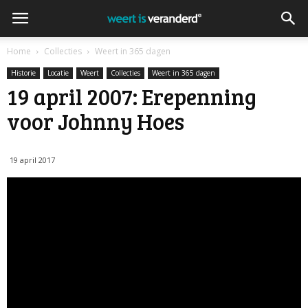
Home
Collecties
Weert in 365 dagen
Historie
Locatie
Weert
Collecties
Weert in 365 dagen
19 april 2007: Erepenning
voor Johnny Hoes
19 april 2017