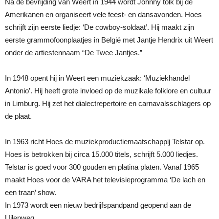
Na de bevrijding van Weert in 1944 wordt Johnny tolk bij de
Amerikanen en organiseert vele feest- en dansavonden. Hoes
schrijft zijn eerste liedje: ‘De cowboy-soldaat’. Hij maakt zijn
eerste grammofoonplaatjes in België met Jantje Hendrix uit Weert
onder de artiestennaam “De Twee Jantjes.”
In 1948 opent hij in Weert een muziekzaak: ‘Muziekhandel
Antonio’. Hij heeft grote invloed op de muzikale folklore en cultuur
in Limburg. Hij zet het dialectrepertoire en carnavalsschlagers op
de plaat.
In 1963 richt Hoes de muziekproductiemaatschappij Telstar op.
Hoes is betrokken bij circa 15.000 titels, schrijft 5.000 liedjes.
Telstar is goed voor 300 gouden en platina platen. Vanaf 1965
maakt Hoes voor de VARA het televisieprogramma ‘De lach en
een traan’ show.
In 1973 wordt een nieuw bedrijfspandpand geopend aan de
Uilenweg.