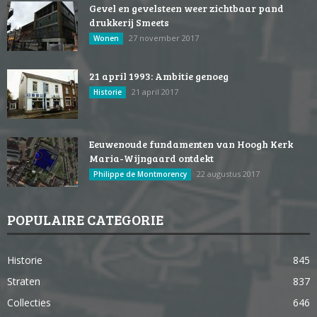
Gevel en gevelsteen weer zichtbaar pand
drukkerij Smeets
27 november 2017
Wonen
21 april 1993: Ambitie genoeg
21 april 2017
Historie
Eeuwenoude fundamenten van Hoogh Kerk
Maria-Wijngaard ontdekt
22 augustus 2017
Philippe de Montmorency
POPULAIRE CATEGORIE
Historie
845
Straten
837
Collecties
646