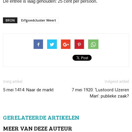
De entree is laag gehouden: 25 cent per persoon.
BRON
Erfgoedcluster Weert
Vorig artikel
Volgend artikel
5 mei 1414: Naar de markt
7 mei 1920: ‘Lustoord IJzeren
Man’: publieke zaak?
GERELATEERDE ARTIKELEN
MEER VAN DEZE AUTEUR