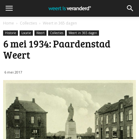
Home
Collecties
Weert in 365 dagen
Historie
Locatie
Weert
Collecties
Weert in 365 dagen
6 mei 1934: Paardenstad
Weert
6 mei 2017