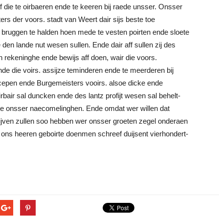
ff die te oirbaeren ende te keeren bij raede unsser. Onsser
s der voors. stadt van Weert dair sijs beste toe
bruggen te halden hoen mede te vesten poirten ende sloete
en lande nut wesen sullen. Ende dair aff sullen zij des
den rekeninghe ende bewijs aff doen, wair die voors.
nde die voirs. assijze teminderen ende te meerderen bij
Scepen ende Burgemeisters vooirs. alsoe dicke ende
bair sal duncken ende des lantz profijt wesen sal behelt-
ende onsser naecomelinghen. Ende omdat wer willen dat
lijven zullen soo hebben wer onsser groeten zegel onderaen
 ons heeren geboirte doenmen schreef duijsent vierhondert-