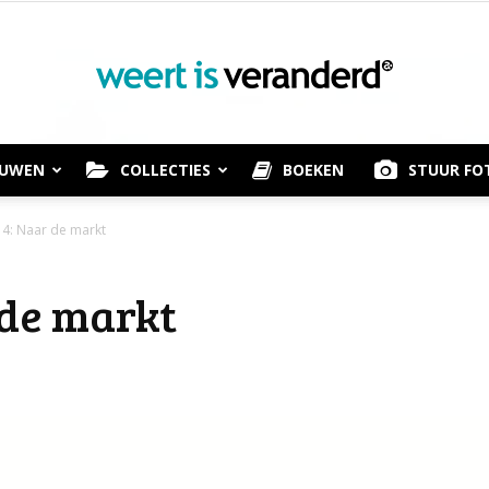
OUWEN
COLLECTIES
BOEKEN
STUUR FO
Weert
14: Naar de markt
 de markt
is
Veranderd