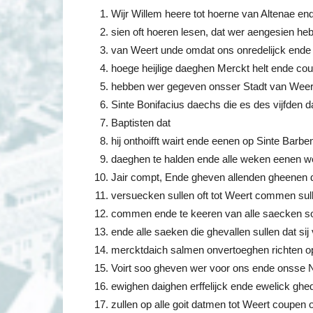
Wijr Willem heere tot hoerne van Altenae end
sien oft hoeren lesen, dat wer aengesien heb
van Weert unde omdat ons onredelijck end
hoege heijlige daeghen Merckt helt ende co
hebben wer gegeven onsser Stadt van Weert 
Sinte Bonifacius daechs die es des vijfden 
Baptisten dat
hij onthoifft wairt ende eenen op Sinte Barb
daeghen te halden ende alle weken eenen wee
Jair compt, Ende gheven allenden gheenen
versuecken sullen oft tot Weert commen sull
commen ende te keeren van alle saecken son
ende alle saeken die ghevallen sullen dat si
mercktdaich salmen onvertoeghen richten o
Voirt soo gheven wer voor ons ende onsse 
ewighen daighen erffelijck ende ewelick ghed
zullen op alle goit datmen tot Weert coupen 