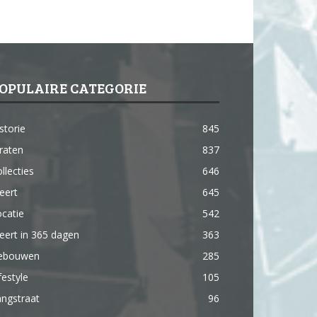
OPULAIRE CATEGORIE
storie
845
raten
837
llecties
646
eert
645
catie
542
ert in 365 dagen
363
ebouwen
285
festyle
105
ngstraat
96