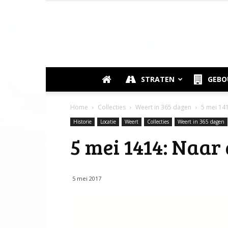
STRATEN
GEB
Home
Collecties
Weert in 365 dagen
5 mei 14
Historie
Locatie
Weert
Collecties
Weert in 365 dagen
5 mei 1414: Naar
5 mei 2017