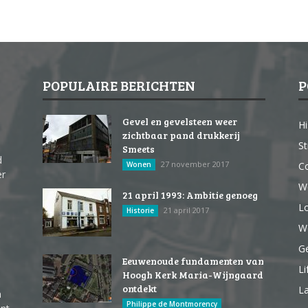
POPULAIRE BERICHTEN
P
Gevel en gevelsteen weer
Hi
zichtbaar pand drukkerij
St
Smeets
d
27 november 2017
Wonen
Co
er
W
21 april 1993: Ambitie genoeg
Lo
21 april 2017
Historie
We
G
Eeuwenoude fundamenten van
Li
Hoogh Kerk Maria-Wijngaard
ontdekt
La
n
Philippe de Montmorency