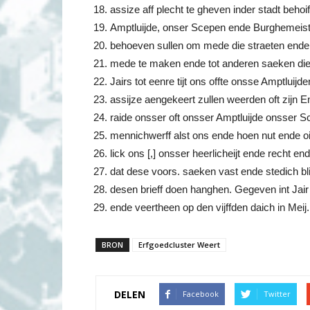
assize aff plecht te gheven inder stadt behoi
Amptluijde, onser Scepen ende Burghemeister
behoeven sullen om mede die straeten ende 
mede te maken ende tot anderen saeken die d
Jairs tot eenre tijt ons offte onsse Amptluij
assijze aengekeert zullen weerden oft zijn E
raide onsser oft onsser Amptluijde onsser 
mennichwerff alst ons ende hoen nut ende oir
lick ons [,] onsser heerlicheijt ende recht 
dat dese voors. saeken vast ende stedich b
desen brieff doen hanghen. Gegeven int Jair
ende veertheen op den vijffden daich in Meij.
BRON
Erfgoedcluster Weert
DELEN
Facebook
Twitter