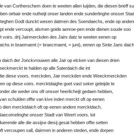
e van Cortherschem doen te weeten allen luijden, die diesen brieff su
ben oirbair ende nutheijt onser landen ende sunderlinghe onsser Stad
e teghen Godt dunckt wesen datmen des Soendaechs, ende op ander
upt ende vercoupt, alsmen goide aenroe-pen ende dienen soude soo
voirs. drij Jairmerckden des Jairs datz te weeten eenen op
daichs in braemaent (= braecmaent, = juni), eenen op Sinte Jans daic
en daich der Jonckvrouwen alle Jair op elcken van diesen drien
ckmerckt te halden op alle Saterdaich die int
 die diese voors. merckden, Jair merckden ende Weeckmerckden
en op diese voirs. mercktdaighe goet vast seker geleijde te
der die weder ons oft onsser heerlicheijt gedaen hebben,
j van schulden offte van kive inden merckt oft op eenen
p dien mercktdaich oft op eenen andere mercktdach.
Naecomelinghe onsser Stadt van Weert voors. tot
uerende alle die assijse diesij gesat hebben offte setten
oft vercoupen sall, dairmen in anderen steden, ende dorpen