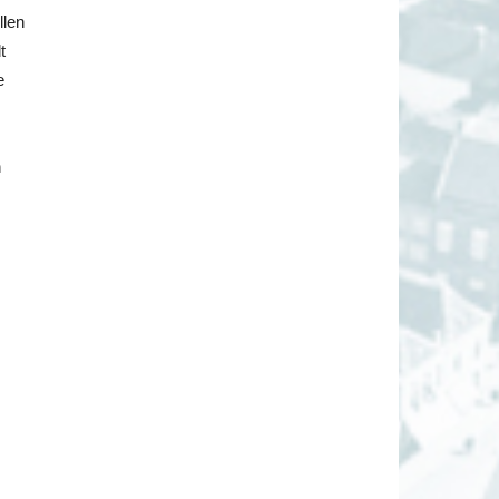
llen
t
e
h