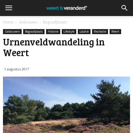
Home
Gebouwen
Begraafplaats
Gebouwen
Begraafplaats
Historie
Lifestyle
Locatie
Recreatie
Weert
Urnenveldwandeling in
Weert
1 augustus 2017