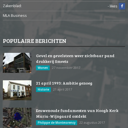
Zakenblad:
- likes
MLA Business
POPULAIRE BERICHTEN
Gevel en gevelsteen weer zichtbaar pand
drukkerij Smeets
27 november 2017
Wonen
21 april 1993: Ambitie genoeg
21 april 2017
Historie
Eeuwenoude fundamenten van Hoogh Kerk
Maria-Wijngaard ontdekt
22 augustus 2017
Philippe de Montmorency