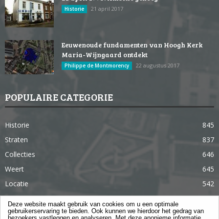
21 april 2017
Historie
Eeuwenoude fundamenten van Hoogh Kerk
Maria-Wijngaard ontdekt
22 augustus 2017
Philippe de Montmorency
POPULAIRE CATEGORIE
Historie
845
Straten
837
Collecties
646
Weert
645
Locatie
542
Weert in 365 dagen
363
Deze website maakt gebruik van cookies om u een optimale
gebruikerservaring te bieden. Ook kunnen we hierdoor het gedrag van
Gebouwen
285
bezoekers vastleggen en analyseren. Met deze anonieme informatie