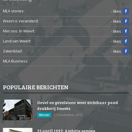
MLA stories:
- likes
Weert is Veranderd:
- likes
Met ons. In Weert.:
- likes
Land van Weert:
- likes
Zakenblad:
- likes
MLA Business
POPULAIRE BERICHTEN
Gevel en gevelsteen weer zichtbaar pand
drukkerij Smeets
27 november 2017
Wonen
21 april 1993: Ambitie genoeg