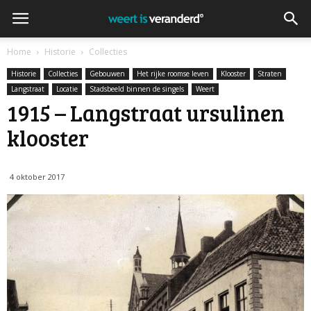
Home
Historie
Collecties
Historie
Collecties
Gebouwen
Het rijke roomse leven
Klooster
Straten
Langstraat
Locatie
Stadsbeeld binnen de singels
Weert
1915 – Langstraat ursulinen
klooster
4 oktober 2017