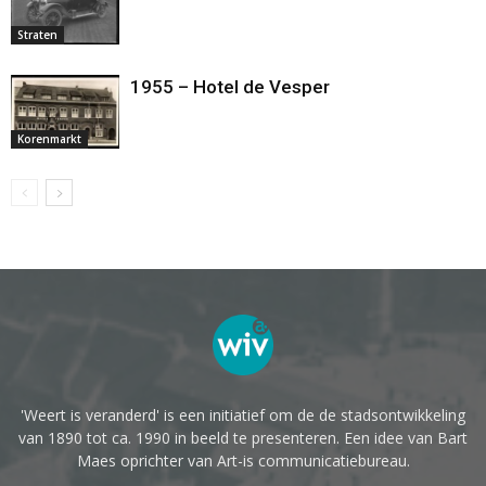
Straten
1955 – Hotel de Vesper
Korenmarkt
'Weert is veranderd' is een initiatief om de de stadsontwikkeling
van 1890 tot ca. 1990 in beeld te presenteren. Een idee van Bart
Maes oprichter van Art-is communicatiebureau.