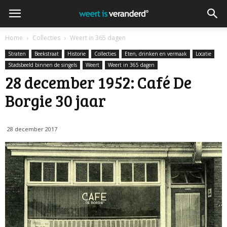
Home
Collecties
Weert in 365 dagen
Straten
Beekstraat
Historie
Collecties
Eten, drinken en vermaak
Locatie
Stadsbeeld binnen de singels
Weert
Weert in 365 dagen
28 december 1952: Café De
Borgie 30 jaar
28 december 2017