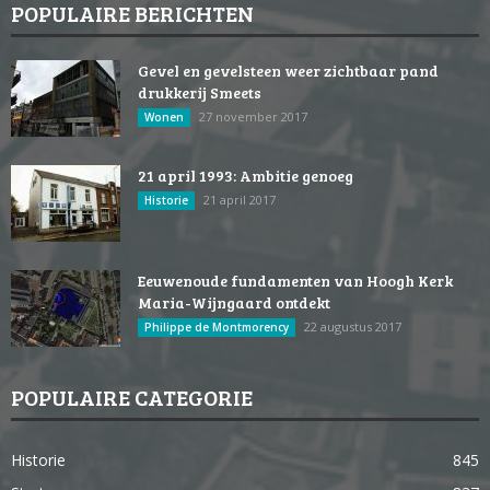
POPULAIRE BERICHTEN
Gevel en gevelsteen weer zichtbaar pand
drukkerij Smeets
27 november 2017
Wonen
21 april 1993: Ambitie genoeg
21 april 2017
Historie
Eeuwenoude fundamenten van Hoogh Kerk
Maria-Wijngaard ontdekt
22 augustus 2017
Philippe de Montmorency
POPULAIRE CATEGORIE
Historie
845