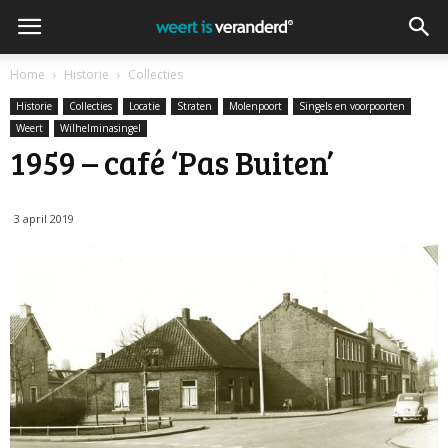
Home
Historie
Collecties
Historie
Collecties
Locatie
Straten
Molenpoort
Singels en voorpoorten
Weert
Wilhelminasingel
1959 – café ‘Pas Buiten’
3 april 2019