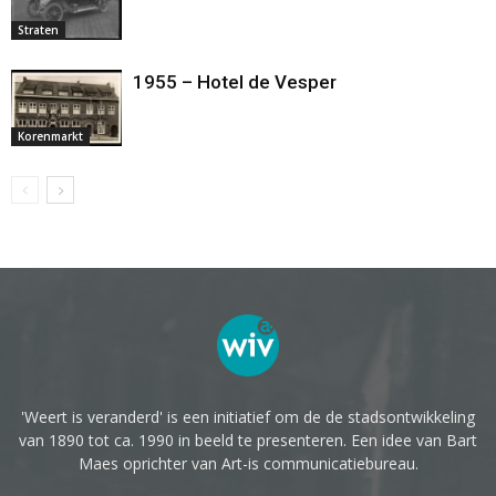
Straten
1955 – Hotel de Vesper
Korenmarkt
'Weert is veranderd' is een initiatief om de de stadsontwikkeling
van 1890 tot ca. 1990 in beeld te presenteren. Een idee van Bart
Maes oprichter van Art-is communicatiebureau.