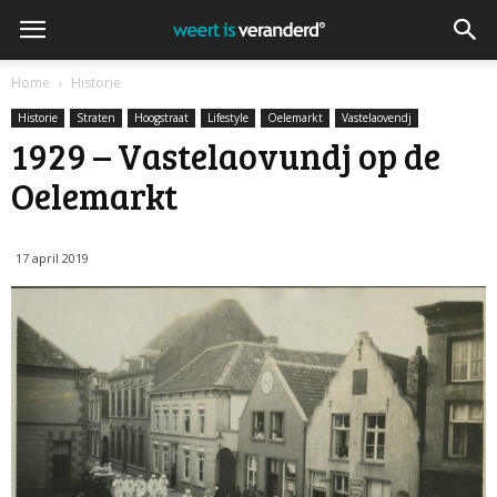
Home
Historie
Historie
Straten
Hoogstraat
Lifestyle
Oelemarkt
Vastelaovendj
1929 – Vastelaovundj op de
Oelemarkt
17 april 2019