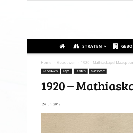
STRATEN
GEB
Home
Gebouwen
1920 – Mathiaskapel Maaspoor
Gebouwen
Kapel
Straten
Maaspoort
1920 – Mathiask
24 juni 2019