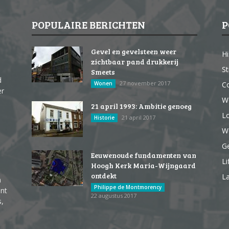
POPULAIRE BERICHTEN
P
Gevel en gevelsteen weer
Hi
zichtbaar pand drukkerij
St
Smeets
d
27 november 2017
Wonen
Co
er
W
21 april 1993: Ambitie genoeg
Lo
21 april 2017
Historie
We
G
Eeuwenoude fundamenten van
Li
Hoogh Kerk Maria-Wijngaard
ontdekt
La
n
Philippe de Montmorency
ent
22 augustus 2017
s,