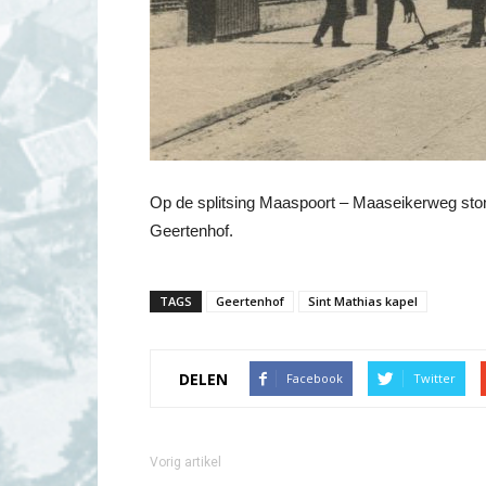
Op de splitsing Maaspoort – Maaseikerweg ston
Geertenhof.
TAGS
Geertenhof
Sint Mathias kapel
DELEN
Facebook
Twitter
Vorig artikel