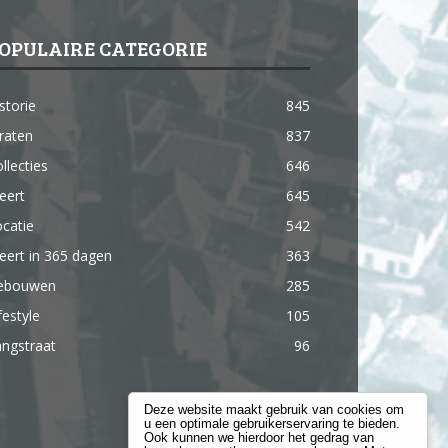
OPULAIRE CATEGORIE
storie
845
raten
837
llecties
646
eert
645
catie
542
ert in 365 dagen
363
ebouwen
285
festyle
105
ngstraat
96
Deze website maakt gebruik van cookies om
u een optimale gebruikerservaring te bieden.
Ook kunnen we hierdoor het gedrag van