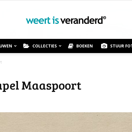
OUWEN
COLLECTIES
BOEKEN
STUUR FO
Weert
t
apel Maaspoort
is
Veranderd