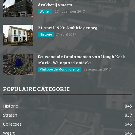
drukkerij Smeets
27 november 2017
Wonen
21 april 1993: Ambitie genoeg
21 april 2017
Historie
Eeuwenoude fundamenten van Hoogh Kerk
Maria-Wijngaard ontdekt
22 augustus 2017
Philippe de Montmorency
POPULAIRE CATEGORIE
Historie
845
Straten
837
Collecties
646
Weert
645