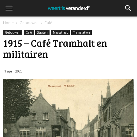
Home
Gebouwen
Café
Gebouwen
Café
Straten
Maasstraat
Tramstation
1915 – Café Tramhalt en
militairen
1 april 2020