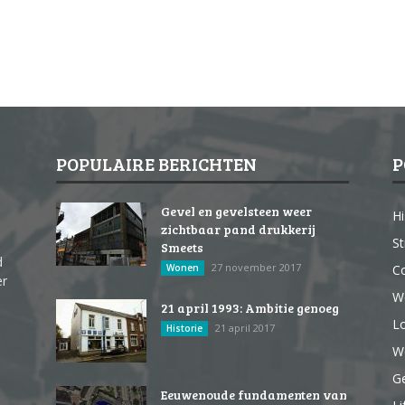
POPULAIRE BERICHTEN
P
Gevel en gevelsteen weer
Hi
zichtbaar pand drukkerij
St
Smeets
d
27 november 2017
Wonen
Co
er
W
21 april 1993: Ambitie genoeg
Lo
21 april 2017
Historie
We
G
Eeuwenoude fundamenten van