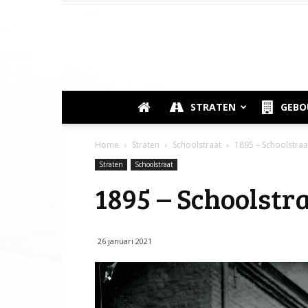
STRATEN
GEB
Home
Straten
Schoolstraat
1895 – Schoolstra
Straten
Schoolstraat
1895 – Schoolst
26 januari 2021