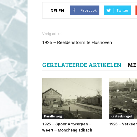
DELEN
Facebook
Twitter
Vorig artikel
1926 – Beeldenstorm te Hushoven
GERELATEERDE ARTIKELEN
ME
Parallelweg
Kasteelsingel
1925 – Spoor Antwerpen –
1925 – Verkee
Weert – Mönchengladbach