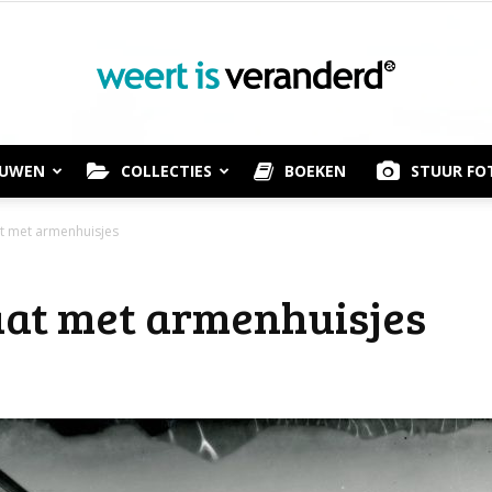
OUWEN
COLLECTIES
BOEKEN
STUUR FO
Weert
at met armenhuisjes
raat met armenhuisjes
is
Veranderd