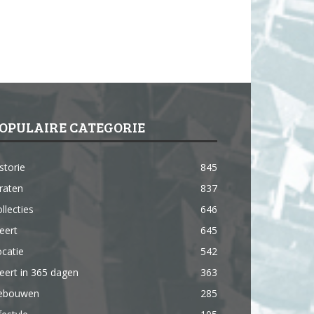
OPULAIRE CATEGORIE
storie
845
raten
837
llecties
646
eert
645
catie
542
ert in 365 dagen
363
ebouwen
285