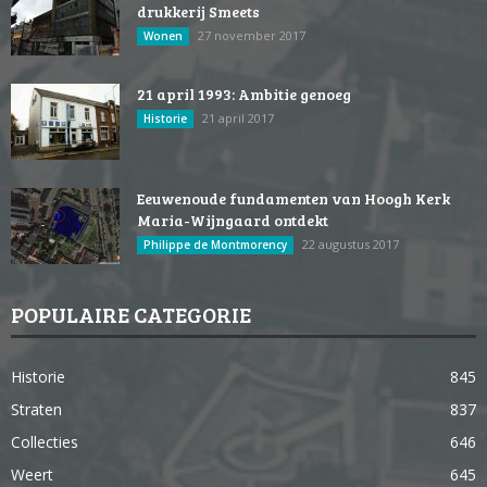
drukkerij Smeets
27 november 2017
Wonen
21 april 1993: Ambitie genoeg
21 april 2017
Historie
Eeuwenoude fundamenten van Hoogh Kerk
Maria-Wijngaard ontdekt
22 augustus 2017
Philippe de Montmorency
POPULAIRE CATEGORIE
Historie
845
Straten
837
Collecties
646
Weert
645