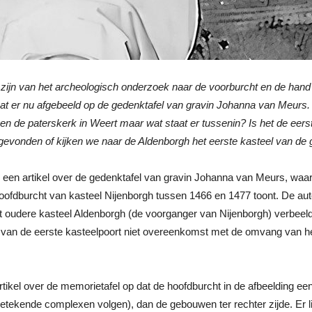
zijn van het archeologisch onderzoek naar de voorburcht en de hand 
aat er nu afgebeeld op de gedenktafel van gravin Johanna van Meurs. 
n de paterskerk in Weert maar wat staat er tussenin? Is het de eers
gevonden of kijken we naar de Aldenborgh het eerste kasteel van de
4 een artikel over de gedenktafel van gravin Johanna van Meurs, waari
oofdburcht van kasteel Nijenborgh tussen 1466 en 1477 toont. De auteu
 oudere kasteel Aldenborgh (de voorganger van Nijenborgh) verbeeldt.
g van de eerste kasteelpoort niet overeenkomst met de omvang van h
n artikel over de memorietafel op dat de hoofdburcht in de afbeelding 
etekende complexen volgen), dan de gebouwen ter rechter zijde. Er li