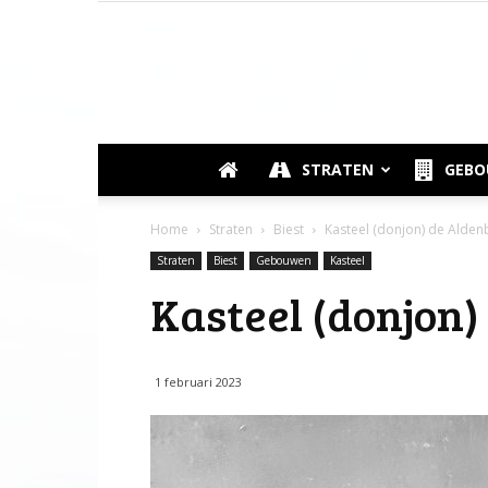
STRATEN
GEB
Home
Straten
Biest
Kasteel (donjon) de Alde
Straten
Biest
Gebouwen
Kasteel
Kasteel (donjon
1 februari 2023