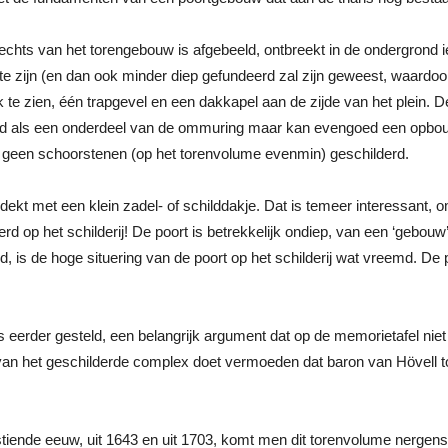
hts van het torengebouw is afgebeeld, ontbreekt in de ondergrond i
kt te zijn (en dan ook minder diep gefundeerd zal zijn geweest, waar
 te zien, één trapgevel en een dakkapel aan de zijde van het plein. D
erd als een onderdeel van de ommuring maar kan evengoed een opbouw 
k geen schoorstenen (op het torenvolume evenmin) geschilderd.
dekt met een klein zadel- of schilddakje. Dat is temeer interessant,
d op het schilderij! De poort is betrekkelijk ondiep, van een ‘gebouw’ 
, is de hoge situering van de poort op het schilderij wat vreemd. De 
als eerder gesteld, een belangrijk argument dat op de memorietafel ni
van het geschilderde complex doet vermoeden dat baron van Hövell to
stiende eeuw, uit 1643 en uit 1703, komt men dit torenvolume nergens