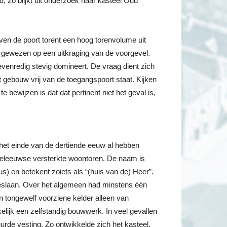
 zo blijkt uit onderzoek naar kasteel Oud
oven de poort torent een hoog torenvolume uit
r gewezen op een uitkraging van de voorgevel.
enredig stevig domineert. De vraag dient zich
t gebouw vrij van de toegangspoort staat. Kijken
e bewijzen is dat dat pertinent niet het geval is,
het einde van de dertiende eeuw al hebben
deleeuwse versterkte woontoren. De naam is
) en betekent zoiets als “(huis van de) Heer”.
g beslaan. Over het algemeen had minstens één
tongewelf voorziene kelder alleen van
ijk een zelfstandig bouwwerk. In veel gevallen
de vesting. Zo ontwikkelde zich het kasteel,