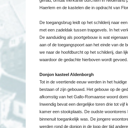
gehad, omdat vierkante burchten in Nederland p
Haerlem en de kastelen die in opdracht van Fl
De toegangsbrug leidt op het schilderij naar ee
met een zadeldak tussen trapgevels. In het ver
De aanduiding als poortgebouw is wat eigenaar
aan of de toegangspoort aan het einde van de br
we naar de hoofdburcht op het schilderij, dan lijk
waardoor de gedachte hierboven wordt gevoed.
Donjon kasteel Aldenborgh
Tot in de veertiende eeuw werden in het huidig
bestaan of zijn gebouwd. Het gebouw op de ged
afkomstig van het Gallo-Romaanse woord dominio
Inwendig bevat een dergelijke toren drie tot vi
kamer een stookplaats. De oudste woontorens h
binnenuit toegankelijk was. De jongere woonto
werden rond de donjon in de loop der tijd and