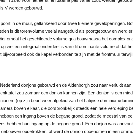
as in 1248 voor het eerst, en daarna pas vanaf 1282 werden gebouwd,
oris V werden gebouwd.
n poort in de muur, geflankeerd door twee kleinere gevelopeningen. B
leden is dit torenvolume veelal aangeduid als poortgebouw en werd e
dig, omdat het geschilderde volume qua bouwmassa het complex onev
ug wel een integraal onderdeel is van dit dominante volume of dat he
t bijvoorbeeld ook de kapel verbonden te zijn met de frontmuur terwijl t
e Nederland donjons gebouwd en de Aldenborgh zou naar verluidt aan 
enktafel zou zomaar een donjon kunnen zijn. Een donjon is een mid
nem (op zijn beurt weer afgeleid van het Latijnse dominium/dominus
jf kamers boven elkaar, die oorspronkelijk steeds een hele verdiepin
ebben een ingang boven de begane grond, zodat de meestal van een 
rens hebben hun ingang op de begane grond. Een donjon was aanvankel
ere gebouwen opgetrokken, of werd de donjon opgenomen in een ommuur