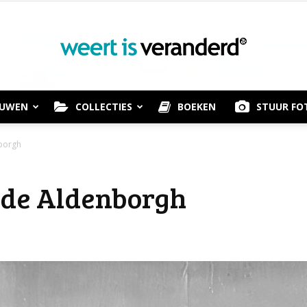
OUWEN
COLLECTIES
BOEKEN
STUUR FO
Weert
nborgh
) de Aldenborgh
is
Veranderd