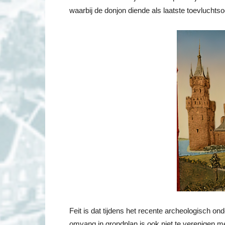
waarbij de donjon diende als laatste toevluchtso
Feit is dat tijdens het recente archeologisch o
omvang in grondplan is ook niet te verenigen 