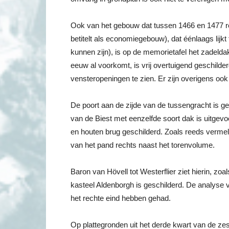
Ook van het gebouw dat tussen 1466 en 1477 rec
betitelt als economiegebouw), dat éénlaags lij
kunnen zijn), is op de memorietafel het zadeldak
eeuw al voorkomt, is vrij overtuigend geschild
vensteropeningen te zien. Er zijn overigens oo
De poort aan de zijde van de tussengracht is ge
van de Biest met eenzelfde soort dak is uitgevoer
en houten brug geschilderd. Zoals reeds vermeld
van het pand rechts naast het torenvolume.
Baron van Hövell tot Westerflier ziet hierin, zo
kasteel Aldenborgh is geschilderd. De analyse 
het rechte eind hebben gehad.
Op plattegronden uit het derde kwart van de ze