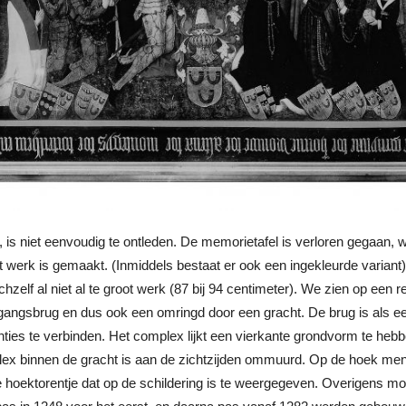
, is niet eenvoudig te ontleden. De memorietafel is verloren gegaa
t werk is gemaakt. (Inmiddels bestaat er ook een ingekleurde variant
elf al niet al te groot werk (87 bij 94 centimeter). We zien op een re
gangsbrug en dus ook een omringd door een gracht. De brug is als 
ties te verbinden. Het complex lijkt een vierkante grondvorm te heb
omplex binnen de gracht is aan de zichtzijden ommuurd. Op de hoek m
nige hoektorentje dat op de schildering is te weergegeven. Overigens