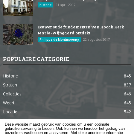
21 april 2017
Historie
Eeuwenoude fundamenten van Hoogh Kerk
Maria-Wijngaard ontdekt
22 augustus 2017
Philippe de Montmorency
POPULAIRE CATEGORIE
Historie
845
Straten
837
Collecties
646
Weert
645
Locatie
542
Weert in 365 dagen
363
Deze website maakt gebruik van cookies om u een optimale
gebruikerservaring te bieden. Ook kunnen we hierdoor het gedrag van
Gebouwen
285
bezoekers vastleggen en analyseren. Met deze anonieme informatie