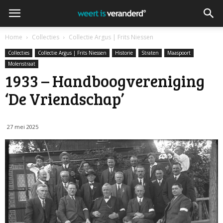
Home
Collecties
Collectie Argus | Frits Niessen
Collecties
Collectie Argus | Frits Niessen
Historie
Straten
Maaspoort
Molenstraat
1933 – Handboogvereniging
‘De Vriendschap’
27 mei 2025