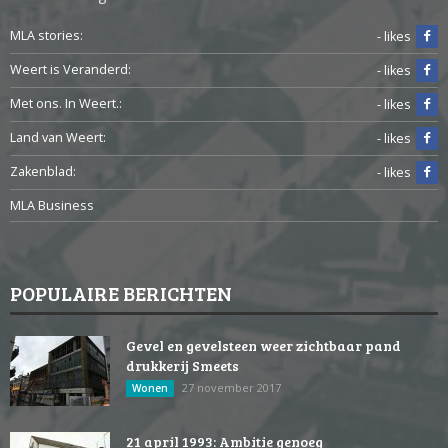
MLA stories:
- likes
Weert is Veranderd:
- likes
Met ons. In Weert.:
- likes
Land van Weert:
- likes
Zakenblad:
- likes
MLA Business
POPULAIRE BERICHTEN
Gevel en gevelsteen weer zichtbaar pand
drukkerij Smeets
27 november 2017
Wonen
21 april 1993: Ambitie genoeg