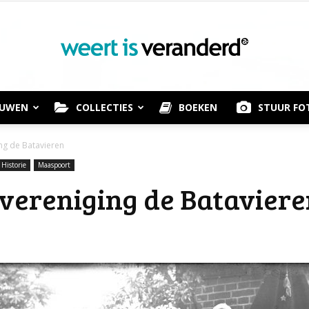
OUWEN
COLLECTIES
BOEKEN
STUUR FO
Weert
g de Batavieren
Historie
Maaspoort
vereniging de Batavier
is
Veranderd