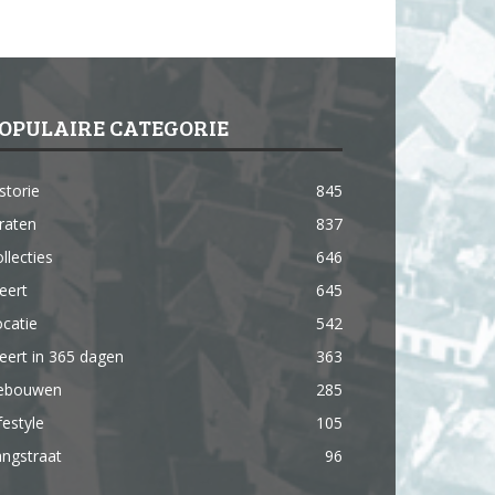
OPULAIRE CATEGORIE
storie
845
raten
837
llecties
646
eert
645
catie
542
ert in 365 dagen
363
ebouwen
285
festyle
105
ngstraat
96