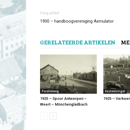
Vorig artikel
1900 – handboogvereniging Aemulator
GERELATEERDE ARTIKELEN
ME
Parallelweg
Kasteelsingel
1925 – Spoor Antwerpen –
1925 – Verkee
Weert – Mönchengladbach