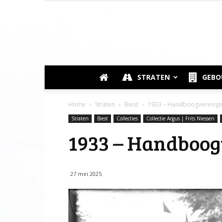
STRATEN
GEB
Home
Straten
Biest
1933 – Handboogverenigin
Straten
Biest
Collecties
Collectie Argus | Frits Niessen
1933 – Handboog
27 mei 2025