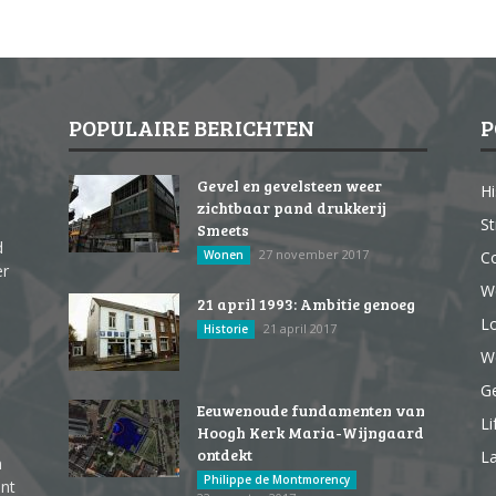
POPULAIRE BERICHTEN
P
Gevel en gevelsteen weer
Hi
zichtbaar pand drukkerij
St
Smeets
d
27 november 2017
Wonen
Co
er
W
21 april 1993: Ambitie genoeg
Lo
21 april 2017
Historie
We
G
Eeuwenoude fundamenten van
Li
Hoogh Kerk Maria-Wijngaard
ontdekt
La
n
Philippe de Montmorency
ent