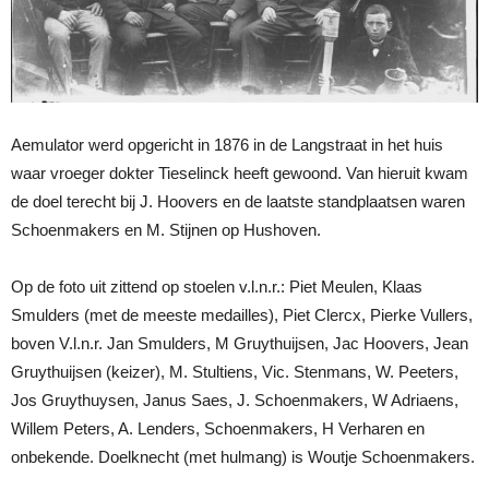
Aemulator werd opgericht in 1876 in de Langstraat in het huis
waar vroeger dokter Tieselinck heeft gewoond. Van hieruit kwam
de doel terecht bij J. Hoovers en de laatste standplaatsen waren
Schoenmakers en M. Stijnen op Hushoven.
Op de foto uit zittend op stoelen v.l.n.r.: Piet Meulen, Klaas
Smulders (met de meeste medailles), Piet Clercx, Pierke Vullers,
boven V.l.n.r. Jan Smulders, M Gruythuijsen, Jac Hoovers, Jean
Gruythuijsen (keizer), M. Stultiens, Vic. Stenmans, W. Peeters,
Jos Gruythuysen, Janus Saes, J. Schoenmakers, W Adriaens,
Willem Peters, A. Lenders, Schoenmakers, H Verharen en
onbekende. Doelknecht (met hulmang) is Woutje Schoenmakers.