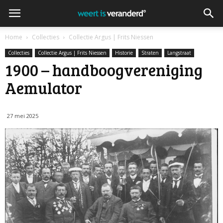
Home
Collecties
Collectie Argus | Frits Niessen
Collecties
Collectie Argus | Frits Niessen
Historie
Straten
Langstraat
1900 – handboogvereniging
Aemulator
27 mei 2025