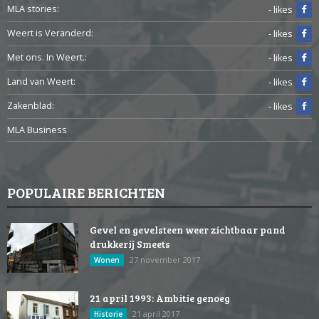
MLA stories:
- likes
Weert is Veranderd:
- likes
Met ons. In Weert.:
- likes
Land van Weert:
- likes
Zakenblad:
- likes
MLA Business
POPULAIRE BERICHTEN
Gevel en gevelsteen weer zichtbaar pand
drukkerij Smeets
27 november 2017
Wonen
21 april 1993: Ambitie genoeg
21 april 2017
Historie