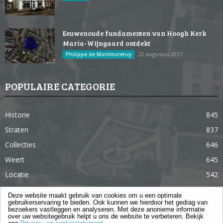
Eeuwenoude fundamenten van Hoogh Kerk
Maria-Wijngaard ontdekt
22 augustus 2017
Philippe de Montmorency
POPULAIRE CATEGORIE
Historie
845
Straten
837
Collecties
646
Weert
645
Locatie
542
Weert in 365 dagen
363
Deze website maakt gebruik van cookies om u een optimale
gebruikerservaring te bieden. Ook kunnen we hierdoor het gedrag van
Gebouwen
285
bezoekers vastleggen en analyseren. Met deze anonieme informatie
over uw websitegebruik helpt u ons de website te verbeteren. Bekijk
Lifestyle
105