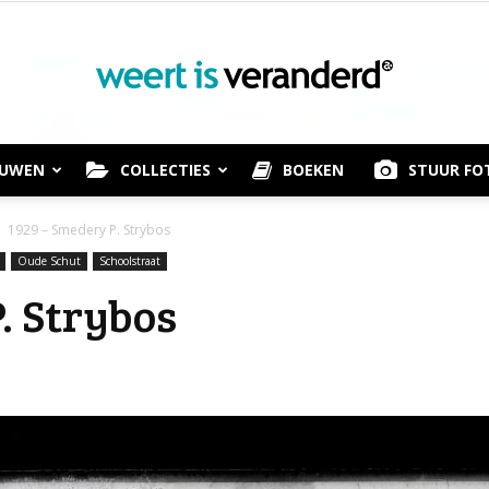
OUWEN
COLLECTIES
BOEKEN
STUUR FO
Weert
1929 – Smedery P. Strybos
Oude Schut
Schoolstraat
. Strybos
is
Veranderd