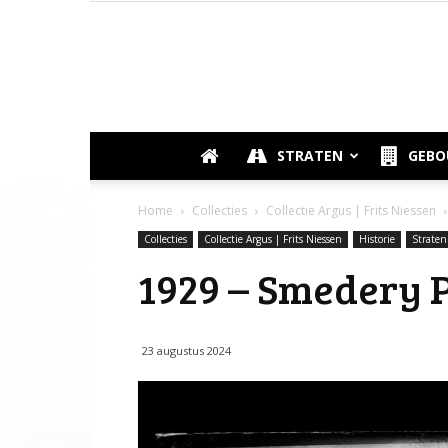
STRATEN
GEB
Home
Collecties
Collectie Argus | Frits Niessen
Collecties
Collectie Argus | Frits Niessen
Historie
Straten
1929 – Smedery P
23 augustus 2024