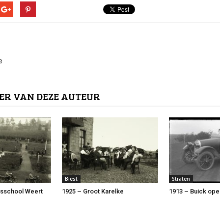
e
ER VAN DEZE AUTEUR
Biest
Straten
rsschool Weert
1925 – Groot Karelke
1913 – Buick ope