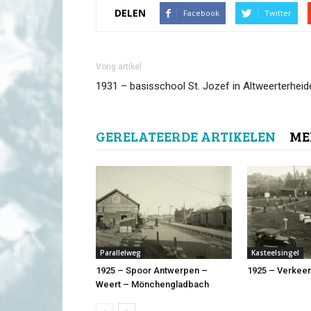
DELEN
Facebook
Twitter
Vorig artikel
1931 – basisschool St. Jozef in Altweerterheid
GERELATEERDE ARTIKELEN
ME
Parallelweg
Kasteelsingel
1925 – Spoor Antwerpen –
1925 – Verkee
Weert – Mönchengladbach