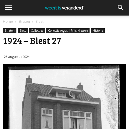
Home
Straten
Biest
Straten
Biest
Collecties
Collectie Argus | Frits Niessen
Historie
1924 – Biest 27
23 augustus 2024