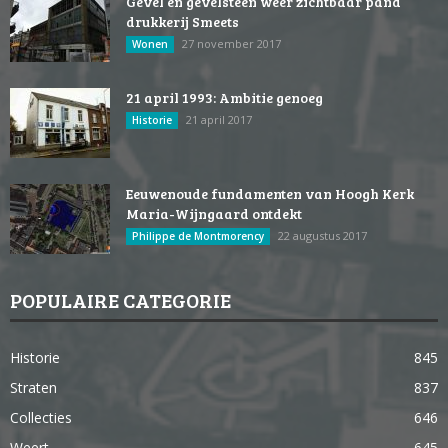
Gevel en gevelsteen weer zichtbaar pand
drukkerij Smeets
27 november 2017
Wonen
21 april 1993: Ambitie genoeg
21 april 2017
Historie
Eeuwenoude fundamenten van Hoogh Kerk
Maria-Wijngaard ontdekt
22 augustus 2017
Philippe de Montmorency
POPULAIRE CATEGORIE
Historie
845
Straten
837
Collecties
646
Weert
645